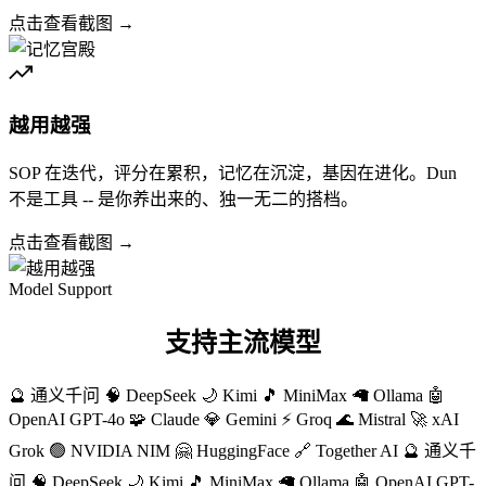
点击查看截图 →
越用越强
SOP 在迭代，评分在累积，记忆在沉淀，基因在进化。Dun
不是工具 -- 是你养出来的、独一无二的搭档。
点击查看截图 →
Model Support
支持主流模型
🔮 通义千问
🧠 DeepSeek
🌙 Kimi
🎵 MiniMax
🦙 Ollama
🤖
OpenAI GPT-4o
🧩 Claude
💎 Gemini
⚡ Groq
🌊 Mistral
🚀 xAI
Grok
🟢 NVIDIA NIM
🤗 HuggingFace
🔗 Together AI
🔮 通义千
问
🧠 DeepSeek
🌙 Kimi
🎵 MiniMax
🦙 Ollama
🤖 OpenAI GPT-