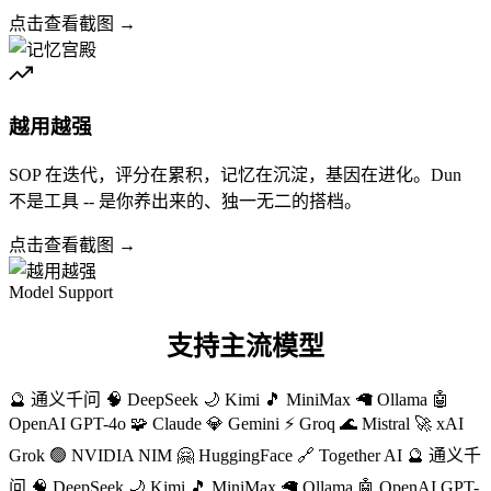
点击查看截图 →
越用越强
SOP 在迭代，评分在累积，记忆在沉淀，基因在进化。Dun
不是工具 -- 是你养出来的、独一无二的搭档。
点击查看截图 →
Model Support
支持主流模型
🔮 通义千问
🧠 DeepSeek
🌙 Kimi
🎵 MiniMax
🦙 Ollama
🤖
OpenAI GPT-4o
🧩 Claude
💎 Gemini
⚡ Groq
🌊 Mistral
🚀 xAI
Grok
🟢 NVIDIA NIM
🤗 HuggingFace
🔗 Together AI
🔮 通义千
问
🧠 DeepSeek
🌙 Kimi
🎵 MiniMax
🦙 Ollama
🤖 OpenAI GPT-