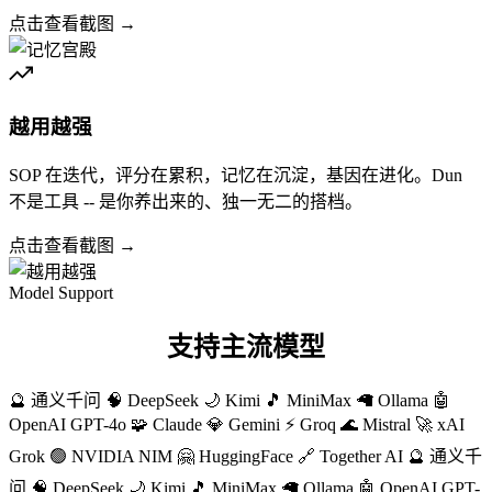
点击查看截图 →
越用越强
SOP 在迭代，评分在累积，记忆在沉淀，基因在进化。Dun
不是工具 -- 是你养出来的、独一无二的搭档。
点击查看截图 →
Model Support
支持主流模型
🔮 通义千问
🧠 DeepSeek
🌙 Kimi
🎵 MiniMax
🦙 Ollama
🤖
OpenAI GPT-4o
🧩 Claude
💎 Gemini
⚡ Groq
🌊 Mistral
🚀 xAI
Grok
🟢 NVIDIA NIM
🤗 HuggingFace
🔗 Together AI
🔮 通义千
问
🧠 DeepSeek
🌙 Kimi
🎵 MiniMax
🦙 Ollama
🤖 OpenAI GPT-