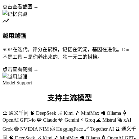
点击查看截图 →
越用越强
SOP 在迭代，评分在累积，记忆在沉淀，基因在进化。Dun
不是工具 -- 是你养出来的、独一无二的搭档。
点击查看截图 →
Model Support
支持主流模型
🔮 通义千问
🧠 DeepSeek
🌙 Kimi
🎵 MiniMax
🦙 Ollama
🤖
OpenAI GPT-4o
🧩 Claude
💎 Gemini
⚡ Groq
🌊 Mistral
🚀 xAI
Grok
🟢 NVIDIA NIM
🤗 HuggingFace
🔗 Together AI
🔮 通义千
问
🧠 DeepSeek
🌙 Kimi
🎵 MiniMax
🦙 Ollama
🤖 OpenAI GPT-